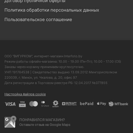
Договор публичной оферты
Политика обработки персональных данных
Пользовательское соглашение
ООО "ВИГУРКОМ", интернет-магазин Interfoto.by
Режим работы офлайн-магазина: 10.00 - 19.00 (Пн-Пт); 10.00 - 17.00 (Сб)
Заказы через корзину принимаем круглосуточно.
УНП 191764538 | Свидетельство выдано 13.09.2012 Мингорисполком
220039, г. Минск, ул. Чкалова, д. 20, офис 97
Дата регистрации в Торговом реестре РБ: 12.04.2017 №377855
Настройка файлов cookie
ПОНРАВИЛСЯ МАГАЗИН?
Оставьте отзыв на Google Maps