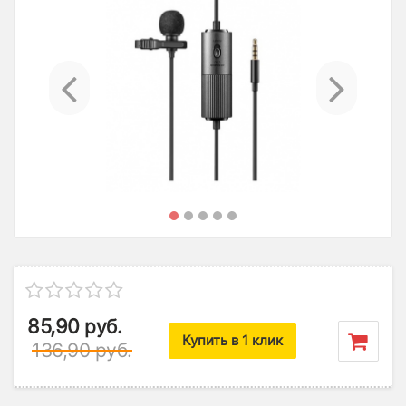
Previous
Ne
85,90
руб.
Купить в 1 клик
136,90
руб.