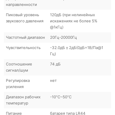
направленности
Пиковый уровень
120дБ (при нелинейных
звукового давления
искажениях не более 5%
@1кГц)
Частотный диапазон
20Гц-20000Гц
Чувствительность
-32.0дБ ± 2дБ(0дБ=1В/Па@1
Гц)
Соотношение
74 дБ
сигнал/шум
Регулировка
нет
усиления
Диапазон рабочих
-10°C~50°C
температур
Питание
батарея типа LR44