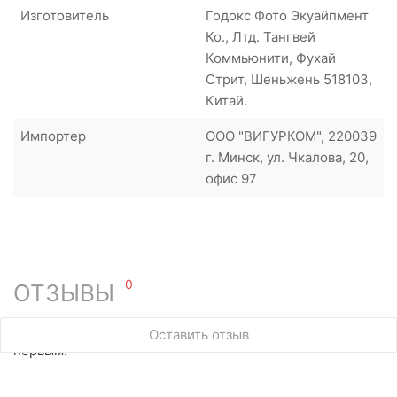
Изготовитель
Годокс Фото Экуайпмент
Ко., Лтд. Тангвей
Коммьюнити, Фухай
Стрит, Шеньжень 518103,
Китай.
Импортер
ООО "ВИГУРКОМ", 220039
г. Минск, ул. Чкалова, 20,
офис 97
0
ОТЗЫВЫ
У этого товара нет ни одного отзыва. Вы можете стать
Оставить отзыв
первым.