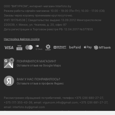
ООО "ВИГУРКОМ", интернет-магазин Interfoto.by
Режим работы офлайн-магазина: 10.00 - 19.00 (Пн-Пт); 10.00 - 17.00 (Сб)
Заказы через корзину принимаем круглосуточно.
УНП 191764538 | Свидетельство выдано 13.09.2012 Мингорисполком
220039, г. Минск, ул. Чкалова, д. 20, офис 97
Дата регистрации в Торговом реестре РБ: 12.04.2017 №377855
Настройка файлов cookie
ПОНРАВИЛСЯ МАГАЗИН?
Оставьте отзыв на Google Maps
ВАМ У НАС ПОНРАВИЛОСЬ?
Оставьте отзыв в профиле Яндекс
Рассмотрение обращений потребителей, телефон +375 (29) 680-27-27,
+375 (17) 355-43-39, email: vigurcom.info@gmail.com; +375 (29) 681-27-27,
email: interfoto.by@gmail.com
Отдел торговли и услуг Администрации Октябрьского района г. Минска: +