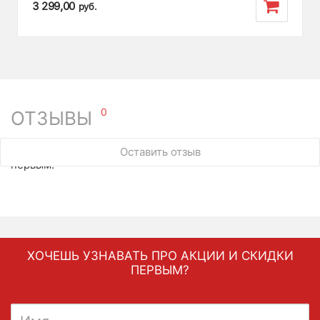
3 299,00
руб.
0
ОТЗЫВЫ
У этого товара нет ни одного отзыва. Вы можете стать
Оставить отзыв
первым.
ХОЧЕШЬ УЗНАВАТЬ ПРО АКЦИИ И СКИДКИ
ПЕРВЫМ?