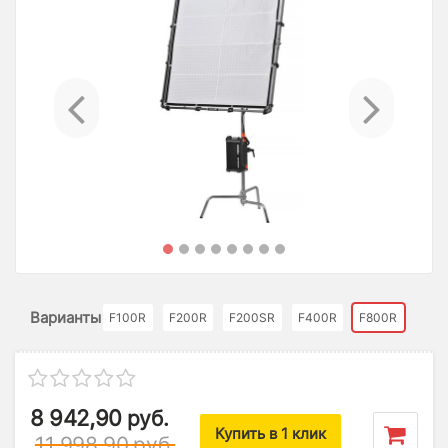
Previous
Ne
Варианты
F100R
F200R
F200SR
F400R
F800R
8 942,90
руб.
Купить в 1 клик
11 998,90
руб.