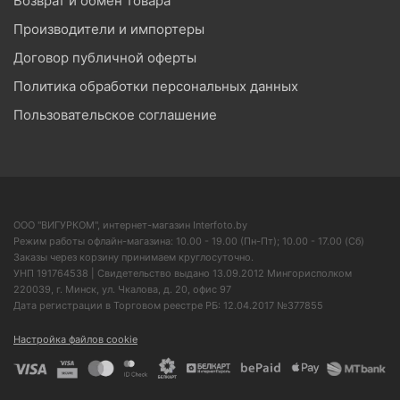
Возврат и обмен товара
Производители и импортеры
Договор публичной оферты
Политика обработки персональных данных
Пользовательское соглашение
ООО "ВИГУРКОМ", интернет-магазин Interfoto.by
Режим работы офлайн-магазина: 10.00 - 19.00 (Пн-Пт); 10.00 - 17.00 (Сб)
Заказы через корзину принимаем круглосуточно.
УНП 191764538 | Свидетельство выдано 13.09.2012 Мингорисполком
220039, г. Минск, ул. Чкалова, д. 20, офис 97
Дата регистрации в Торговом реестре РБ: 12.04.2017 №377855
Настройка файлов cookie