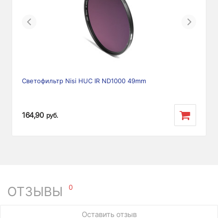
Previous
Next
Светофильтр Nisi HUC IR ND1000 49mm
164,90
руб.
0
ОТЗЫВЫ
У этого товара нет ни одного отзыва. Вы можете стать
Оставить отзыв