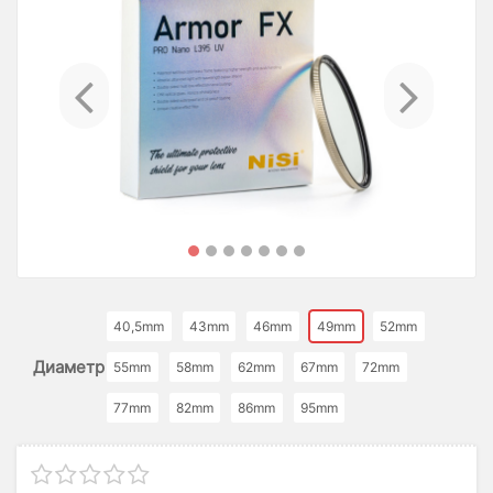
Previous
Ne
40,5mm
43mm
46mm
49mm
52mm
Диаметр
55mm
58mm
62mm
67mm
72mm
77mm
82mm
86mm
95mm