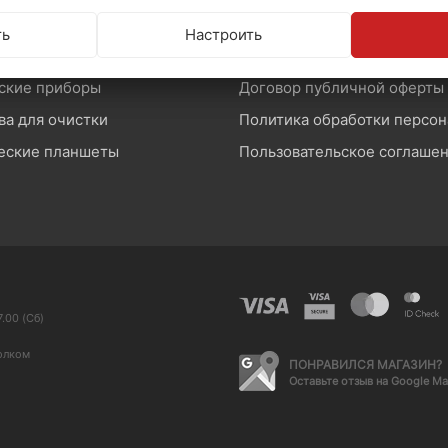
оны и звук
Возврат и обмен товара
ть
Настроить
памяти
Производители и импортер
ские приборы
Договор публичной оферты
ва для очистки
еские планшеты
Пользовательское соглаше
.00 (Сб)
олком
ПОНРАВИЛСЯ МАГАЗИН?
Оставьте отзыв на Google M