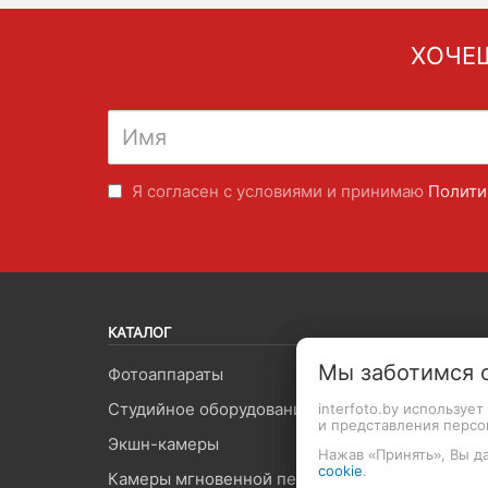
ХОЧЕШ
Я согласен с условиями и принимаю
Полити
КАТАЛОГ
Мы заботимся 
Фотоаппараты
Объект
Студийное оборудование
Видеоп
interfoto.by используе
и представления перс
Экшн-камеры
Вспышк
Нажав «Принять», Вы да
cookie
.
Камеры мгновенной печати
Штатив