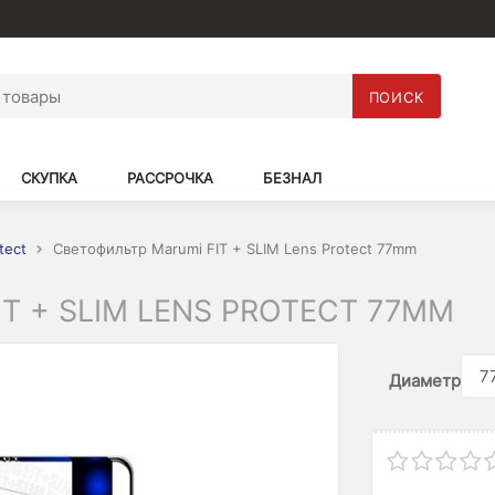
ПОИСК
СКУПКА
РАССРОЧКА
БЕЗНАЛ
tect
Светофильтр Marumi FIT + SLIM Lens Protect 77mm
T + SLIM LENS PROTECT 77MM
Диаметр