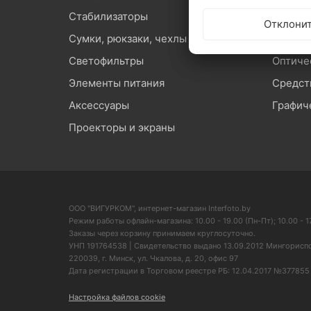
Стабилизаторы
Микроф
Отклони
Сумки, рюкзаки, чехлы
Карты 
Светофильтры
Оптиче
Элементы питания
Средст
Аксессуары
Графич
Проекторы и экраны
ООО "ВИГУРКОМ", интернет-магазин Interfoto.by
Режим работы офлайн-магазина: 10.00 - 19.00 (Пн-Пт); 10.00 - 17
Заказы через корзину принимаем круглосуточно.
УНП 191764538 | Свидетельство выдано 13.09.2012 Мингорисп
220039, г. Минск, ул. Чкалова, д. 20, офис 97
Дата регистрации в Торговом реестре РБ: 12.04.2017 №377855
Настройка файлов cookie