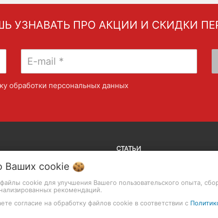
Ь УЗНАВАТЬ ПРО АКЦИИ И СКИДКИ П
ку обработки персональных данных
СТАТЬИ
о Ваших
cookie
ивы
роизводство
Гарантия на фототехнику
т файлы cookie для улучшения Вашего пользовательского опыта, сбо
онализированных рекомендаций.
и и лампы
Как совершить покупку
ете согласие на обработку файлов cookie в соответствии с
Политик
ы и крепления