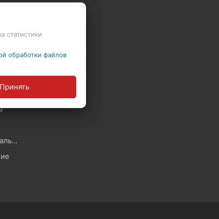
Скидки - Распродажа - Суперцены
ра статистики
ой обработки файлов
Политика в отношении обработки файлов Cookie
Принять
ы
Политика обработки персональных данных
ние