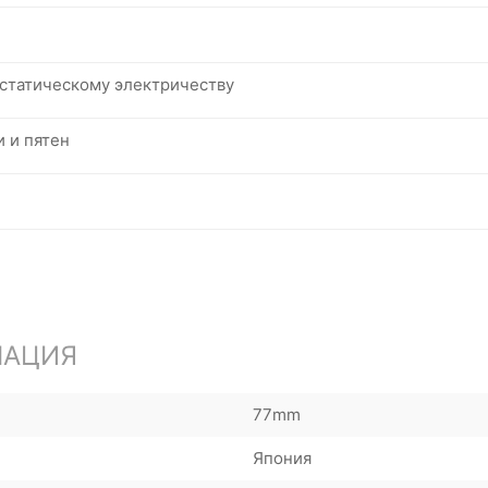
 статическому электричеству
 и пятен
МАЦИЯ
77mm
Япония