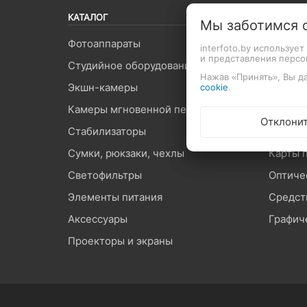
КАТАЛОГ
Мы заботимся 
Фотоаппараты
Объект
interfoto.by используе
и представления перс
Студийное оборудование
Видеоп
Нажав «Принять», Вы да
Экшн-камеры
Вспышк
cookie
.
Камеры мгновенной печати
Штатив
Отклони
Стабилизаторы
Микроф
Сумки, рюкзаки, чехлы
Карты 
Светофильтры
Оптиче
Элементы питания
Средст
Аксессуары
Графич
Проекторы и экраны