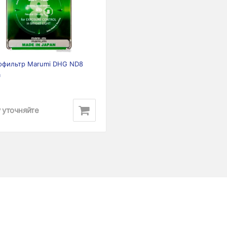
ious
Next
офильтр Marumi DHG ND8
m
 уточняйте