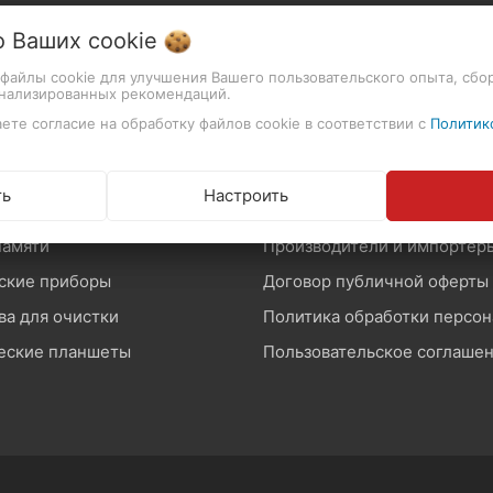
СТАТЬИ
о Ваших
cookie
ивы
т файлы cookie для улучшения Вашего пользовательского опыта, сбо
онализированных рекомендаций.
роизводство
Гарантия на фототехнику
ете согласие на обработку файлов cookie в соответствии с
Политик
и и лампы
Как совершить покупку
ы и крепления
ть
Настроить
оны и звук
Возврат и обмен товара
памяти
Производители и импортер
ские приборы
Договор публичной оферты
ва для очистки
еские планшеты
Пользовательское соглаше