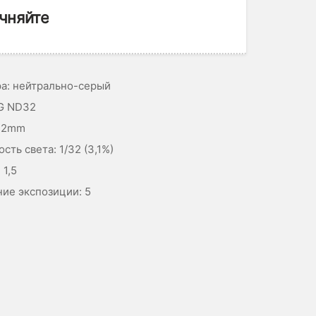
чняйте
ра: нейтрально-серый
G ND32
72mm
сть света: 1/32 (3,1%)
 1,5
ние экспозиции: 5