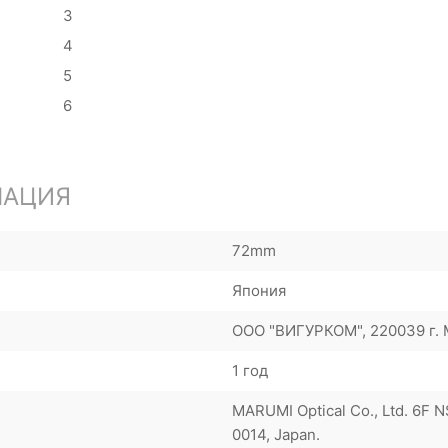
3
4
5
6
МАЦИЯ
72mm
Япония
ООО "ВИГУРКОМ", 220039 г. М
1 год
MARUMI Optical Co., Ltd. 6F N
0014, Japan.