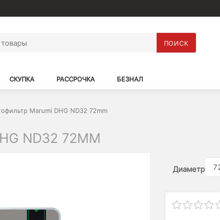
ПОИСК
СКУПКА
РАССРОЧКА
БЕЗНАЛ
тофильтр Marumi DHG ND32 72mm
HG ND32 72MM
Диаметр