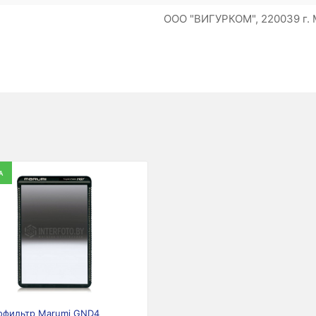
ООО "ВИГУРКОМ", 220039 г. М
А
офильтр Marumi GND4