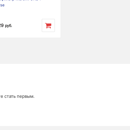
rse
29
руб.
те стать первым.