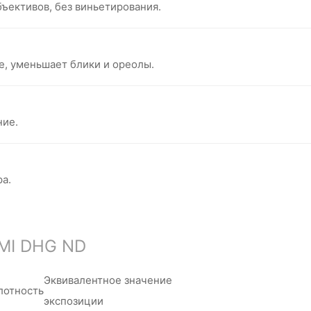
ъективов, без виньетирования.
, уменьшает блики и ореолы.
ние.
ра.
MI DHG ND
Эквивалентное значение
лотность
экспозиции