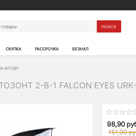
ПОИСК
СКУПКА
РАССРОЧКА
БЕЗНАЛ
RK-60TSB1
ЗОНТ 2-В-1 FALCON EYES URK-
98,90
ру
151,90
ру