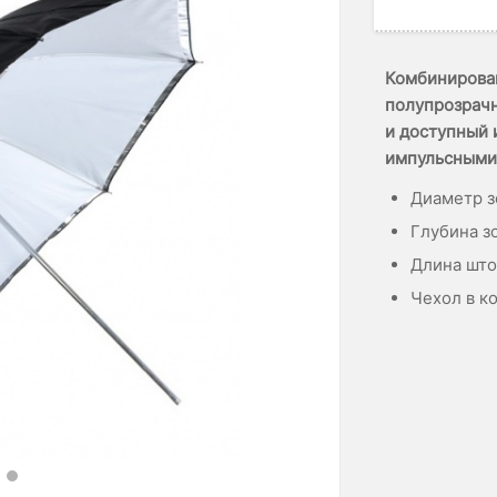
Комбинирован
полупрозрачн
и доступный 
импульсными 
Диаметр з
Глубина зо
Длина шток
Чехол в к