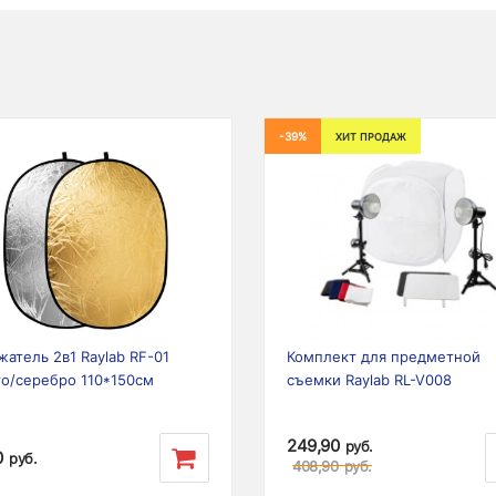
-39%
ХИТ ПРОДАЖ
ious
Next
Previous
атель 2в1 Raylab RF-01
Комплект для предметной
то/серебро 110*150см
съемки Raylab RL-V008
249,90
руб.
0
руб.
408,90
руб.