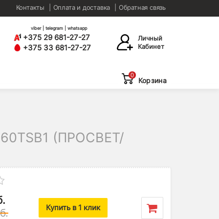
Контакты
Оплата и доставка
Обратная связь
viber | telegram | whatsapp
+375 29 681-27-27
Личный
Кабинет
+375 33 681-27-27
0
Корзина
60TSB1 (ПРОСВЕТ/
б.
Купить в 1 клик
б.