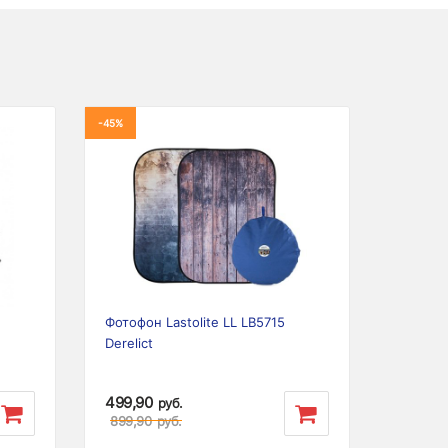
-45%
Next
Фотофон Lastolite LL LB5715
Derelict
499,90
руб.
899,90
руб.