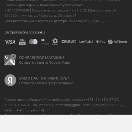
Заказы через корзину принимаем круглосуточно.
УНП 191764538 | Свидетельство выдано 13.09.2012 Мингорисполком
220039, г. Минск, ул. Чкалова, д. 20, офис 97
Дата регистрации в Торговом реестре РБ: 12.04.2017 №377855
Настройка файлов cookie
ПОНРАВИЛСЯ МАГАЗИН?
Оставьте отзыв на Google Maps
ВАМ У НАС ПОНРАВИЛОСЬ?
Оставьте отзыв в профиле Яндекс
Рассмотрение обращений потребителей, телефон +375 (29) 680-27-27,
+375 (17) 355-43-39, email: vigurcom.info@gmail.com; +375 (29) 681-27-27,
email: interfoto.by@gmail.com
Отдел торговли и услуг Администрации Октябрьского района г. Минска: +
375 (17) 373-50-76, начальник отдела: + 375 (17) 350-59-21