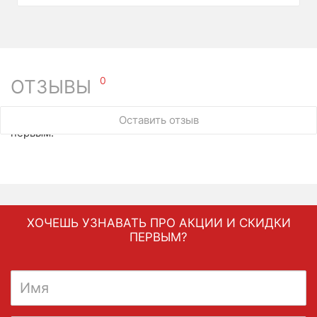
0
ОТЗЫВЫ
У этого товара нет ни одного отзыва. Вы можете стать
Оставить отзыв
первым.
ХОЧЕШЬ УЗНАВАТЬ ПРО АКЦИИ И СКИДКИ
ПЕРВЫМ?