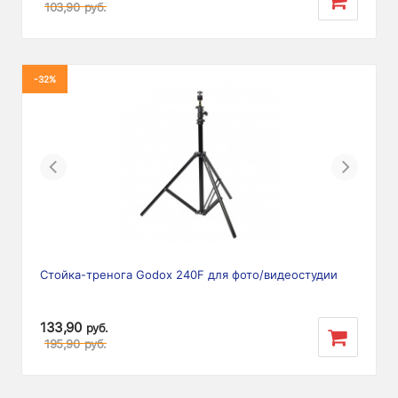
103,90
руб.
-32%
Previous
Next
Стойка-тренога Godox 240F для фото/видеостудии
133,90
руб.
195,90
руб.