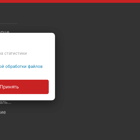
Скидки - Распродажа - Суперцены
ра статистики
Политика в отношении обработки файлов Cookie
ой обработки файлов
ы
Принять
Политика обработки персональных данных
ние