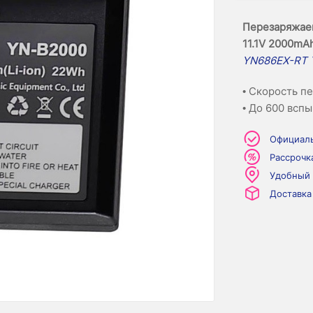
Перезаряжае
11.1V 2000mA
YN686EX-RT T
• Скорость пе
• До 600 всп
Официаль
Рассрочк
Удобный
Доставка