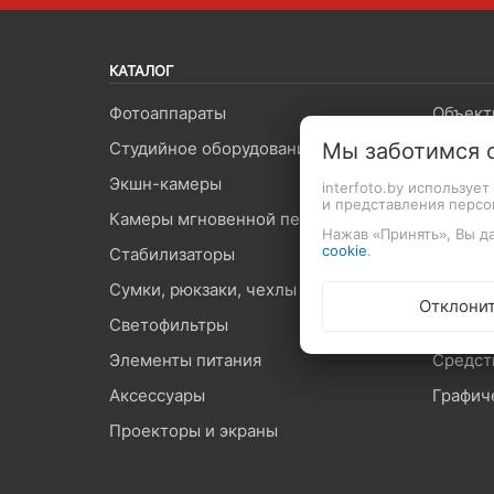
КАТАЛОГ
Фотоаппараты
Объект
Студийное оборудование
Видеоп
Мы заботимся 
Экшн-камеры
Вспышк
interfoto.by используе
и представления перс
Камеры мгновенной печати
Штатив
Нажав «Принять», Вы да
cookie
.
Стабилизаторы
Микроф
Сумки, рюкзаки, чехлы
Карты 
Отклони
Светофильтры
Оптиче
Элементы питания
Средст
Аксессуары
Графич
Проекторы и экраны