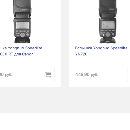
ious
Next
Previous
шка Yongnuo Speedlite
Вспышка Yongnuo Speedlite
6EX-RT для Canon
YN720
90
449,90
руб.
руб.