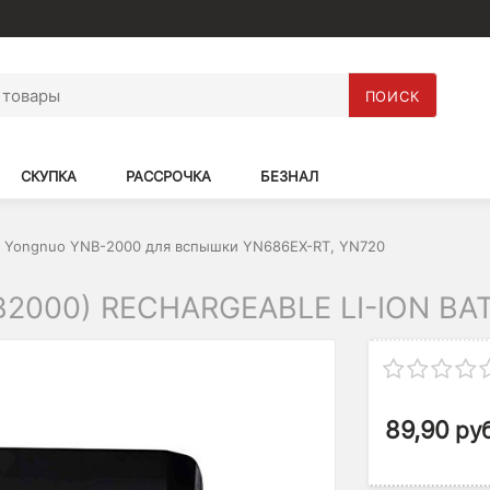
ПОИСК
СКУПКА
РАССРОЧКА
БЕЗНАЛ
 Yongnuo YNB-2000 для вспышки YN686EX-RT, YN720
2000) RECHARGEABLE LI-ION BA
89,90
руб