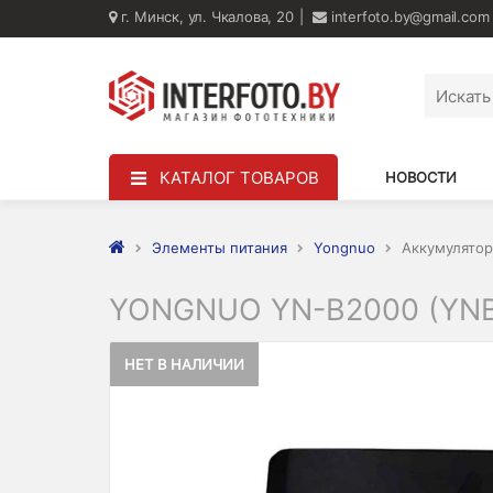
г. Минск, ул. Чкалова, 20
interfoto.by@gmail.com
КАТАЛОГ ТОВАРОВ
НОВОСТИ
Элементы питания
Yongnuo
Аккумулятор
YONGNUO YN-B2000 (YNB
НЕТ В НАЛИЧИИ