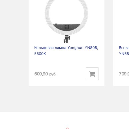
Previous
Next
Prev
Кольцевая лампа Yongnuo YN808,
Вспы
5500K
YN68
609,90
709,
руб.