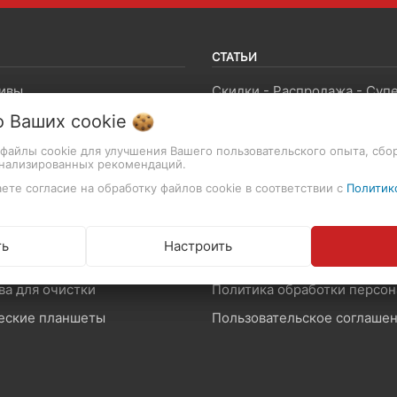
СТАТЬИ
ивы
роизводство
Гарантия на фототехнику
о Ваших
cookie
и и лампы
Как совершить покупку
т файлы cookie для улучшения Вашего пользовательского опыта, сбо
онализированных рекомендаций.
ы и крепления
ете согласие на обработку файлов cookie в соответствии с
Политик
оны и звук
Возврат и обмен товара
памяти
Производители и импортер
ть
Настроить
ские приборы
Договор публичной оферты
ва для очистки
еские планшеты
Пользовательское соглаше