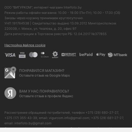
ООО "ВИГУРКОМ", интернет-магазин Interfoto.by
Режим работы офлайн-магазина: 10.00 - 19.00 (Пн-Пт); 10.00 - 17.00 (Сб)
Заказы через корзину принимаем круглосуточно.
УНП 191764538 | Свидетельство выдано 13.09.2012 Мингорисполком
220039, г. Минск, ул. Чкалова, д. 20, офис 97
Дата регистрации в Торговом реестре РБ: 12.04.2017 №377855
Настройка файлов cookie
ПОНРАВИЛСЯ МАГАЗИН?
Оставьте отзыв на Google Maps
ВАМ У НАС ПОНРАВИЛОСЬ?
Оставьте отзыв в профиле Яндекс
Рассмотрение обращений потребителей, телефон +375 (29) 680-27-27,
+375 (17) 355-43-39, email: vigurcom.info@gmail.com; +375 (29) 681-27-27,
email: interfoto.by@gmail.com
Отдел торговли и услуг Администрации Октябрьского района г. Минска: +