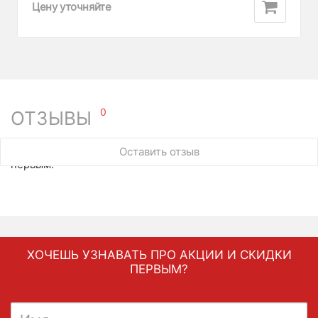
Цену уточняйте
0
ОТЗЫВЫ
У этого товара нет ни одного отзыва. Вы можете стать
Оставить отзыв
первым.
ХОЧЕШЬ УЗНАВАТЬ ПРО АКЦИИ И СКИДКИ
ПЕРВЫМ?