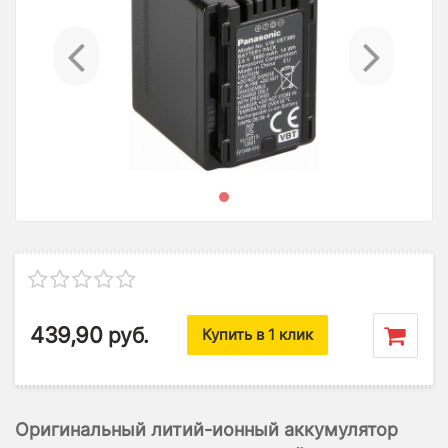
Previous
Ne
439,90
руб.
Купить в 1 клик
Оригинальный литий-ионный аккумулятор