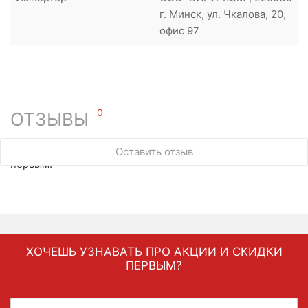
г. Минск, ул. Чкалова, 20,
офис 97
0
ОТЗЫВЫ
У этого товара нет ни одного отзыва. Вы можете стать
Оставить отзыв
первым.
ХОЧЕШЬ УЗНАВАТЬ ПРО АКЦИИ И СКИДКИ
ПЕРВЫМ?