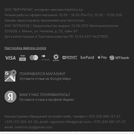
ООО "ВИГУРКОМ", интернет-магазин Interfoto.by
Режим работы офлайн-магазина: 10.00 - 19.00 (Пн-Пт); 10.00 - 17.00 (Сб)
Заказы через корзину принимаем круглосуточно.
УНП 191764538 | Свидетельство выдано 13.09.2012 Мингорисполком
220039, г. Минск, ул. Чкалова, д. 20, офис 97
Дата регистрации в Торговом реестре РБ: 12.04.2017 №377855
Настройка файлов cookie
ПОНРАВИЛСЯ МАГАЗИН?
Оставьте отзыв на Google Maps
ВАМ У НАС ПОНРАВИЛОСЬ?
Оставьте отзыв в профиле Яндекс
Рассмотрение обращений потребителей, телефон +375 (29) 680-27-27,
+375 (17) 355-43-39, email: vigurcom.info@gmail.com; +375 (29) 681-27-27,
email: interfoto.by@gmail.com
Отдел торговли и услуг Администрации Октябрьского района г. Минска: +