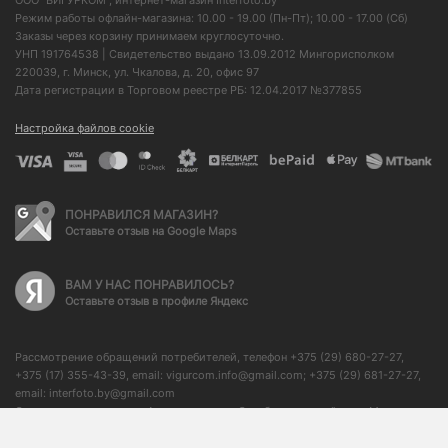
ООО "ВИГУРКОМ", интернет-магазин Interfoto.by
Режим работы офлайн-магазина: 10.00 - 19.00 (Пн-Пт); 10.00 - 17.00 (Сб)
Заказы через корзину принимаем круглосуточно.
УНП 191764538 | Свидетельство выдано 13.09.2012 Мингорисполком
220039, г. Минск, ул. Чкалова, д. 20, офис 97
Дата регистрации в Торговом реестре РБ: 12.04.2017 №377855
Настройка файлов cookie
ПОНРАВИЛСЯ МАГАЗИН?
Оставьте отзыв на Google Maps
ВАМ У НАС ПОНРАВИЛОСЬ?
Оставьте отзыв в профиле Яндекс
Рассмотрение обращений потребителей, телефон +375 (29) 680-27-27,
+375 (17) 355-43-39, email: vigurcom.info@gmail.com; +375 (29) 681-27-27,
email: interfoto.by@gmail.com
Отдел торговли и услуг Администрации Октябрьского района г. Минска: +
375 (17) 373-50-76, начальник отдела: + 375 (17) 350-59-21