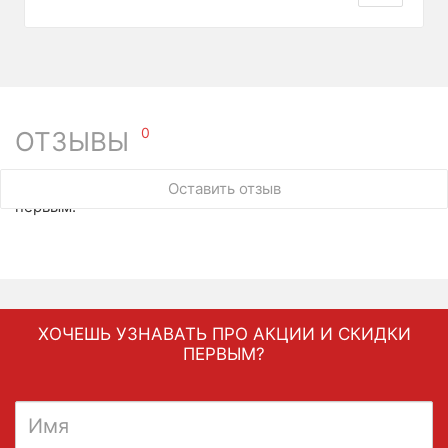
0
ОТЗЫВЫ
У этого товара нет ни одного отзыва. Вы можете стать
Оставить отзыв
первым.
ХОЧЕШЬ УЗНАВАТЬ ПРО АКЦИИ И СКИДКИ
ПЕРВЫМ?