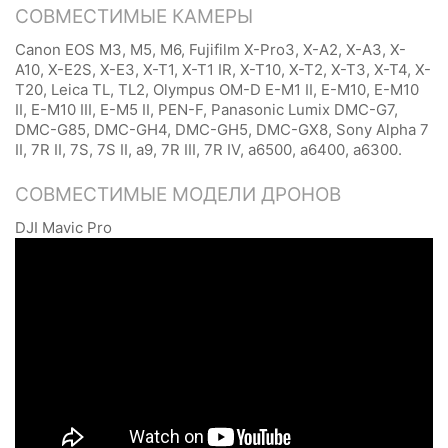
СОВМЕСТИМЫЕ КАМЕРЫ
Canon EOS M3, M5, M6, Fujifilm X-Pro3, X-A2, X-A3, X-
A10, X-E2S, X-E3, X-T1, X-T1 IR, X-T10, X-T2, X-T3, X-T4, X-
T20, Leica TL, TL2, Olympus OM-D E-M1 II, E-M10, E-M10
II, E-M10 III, E-M5 II, PEN-F, Panasonic Lumix DMC-G7,
DMC-G85, DMC-GH4, DMC-GH5, DMC-GX8, Sony Alpha 7
II, 7R II, 7S, 7S II, a9, 7R III, 7R IV, a6500, a6400, a6300.
СОВМЕСТИМЫЕ МОДЕЛИ ДРОНОВ
DJI Mavic Pro