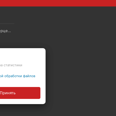
Скидки - Распродажа - Суперцены
Политика в отношении обработки файлов Cookie
ра статистики
ы
ой обработки файлов
Политика обработки персональных данных
Принять
ние