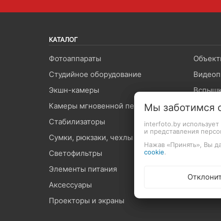
КАТАЛОГ
Фотоаппараты
Объект
Студийное оборудование
Видеоп
Экшн-камеры
Вспышк
Камеры мгновенной печати
Штатив
Мы заботимся 
Стабилизаторы
Микроф
interfoto.by используе
и представления перс
Сумки, рюкзаки, чехлы
Карты 
Нажав «Принять», Вы да
cookie
.
Светофильтры
Оптиче
Элементы питания
Средст
Отклони
Аксессуары
Графич
Проекторы и экраны