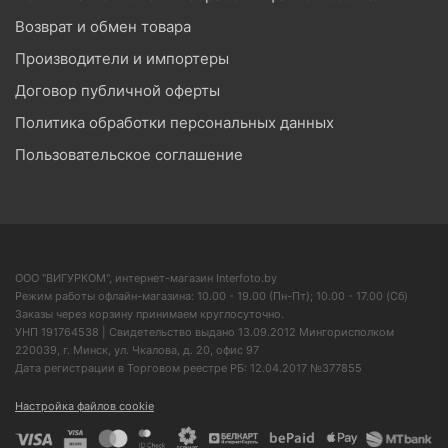
Возврат и обмен товара
Производители и импортеры
Договор публичной оферты
Политика обработки персональных данных
Пользовательское соглашение
ООО "ВИГУРКОМ", интернет-магазин Interfoto.by
Режим работы офлайн-магазина: 10.00 - 19.00 (Пн-Пт); 10.00 - 17.00 (Сб)
Заказы через корзину принимаем круглосуточно.
УНП 191764538 | Свидетельство выдано 13.09.2012 Мингорисполком
220039, г. Минск, ул. Чкалова, д. 20, офис 97
Дата регистрации в Торговом реестре РБ: 12.04.2017 №377855
Настройка файлов cookie