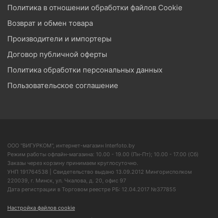
Политика в отношении обработки файлов Cookie
Возврат и обмен товара
Производители и импортеры
Договор публичной оферты
Политика обработки персональных данных
Пользовательское соглашение
ООО "ВИГУРКОМ", интернет-магазин Interfoto.by
Режим работы офлайн-магазина: 10.00 - 19.00 (Пн-Пт); 10.00 - 17.00 (Сб)
Заказы через корзину принимаем круглосуточно.
УНП 191764538 | Свидетельство выдано 13.09.2012 Мингорисполком
220039, г. Минск, ул. Чкалова, д. 20, офис 97
Дата регистрации в Торговом реестре РБ: 12.04.2017 №377855
Настройка файлов cookie