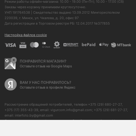
Режим работы офлайн-магазина: 10.00 - 19.00 (Пн-Пт); 10.00 - 17.00 (Сб)
Заказы через корзину принимаем круглосуточно.
УНП 191764538 | Свидетельство выдано 13.09.2012 Мингорисполком
220039, г. Минск, ул. Чкалова, д. 20, офис 97
Дата регистрации в Торговом реестре РБ: 12.04.2017 №377855
Настройка файлов cookie
ПОНРАВИЛСЯ МАГАЗИН?
Оставьте отзыв на Google Maps
ВАМ У НАС ПОНРАВИЛОСЬ?
Оставьте отзыв в профиле Яндекс
Рассмотрение обращений потребителей, телефон +375 (29) 680-27-27,
+375 (17) 355-43-39, email: vigurcom.info@gmail.com; +375 (29) 681-27-27,
email: interfoto.by@gmail.com
Отдел торговли и услуг Администрации Октябрьского района г. Минска: +
375 (17) 373-50-76, начальник отдела: + 375 (17) 350-59-21