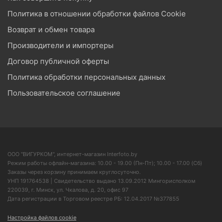
Политика в отношении обработки файлов Cookie
Возврат и обмен товара
Производители и импортеры
Договор публичной оферты
Политика обработки персональных данных
Пользовательское соглашение
ООО "ВИГУРКОМ", интернет-магазин Interfoto.by
Режим работы офлайн-магазина: 10.00 - 19.00 (Пн-Пт); 10.00 - 17.00 (Сб)
Заказы через корзину принимаем круглосуточно.
УНП 191764538 | Свидетельство выдано 13.09.2012 Мингорисполком
220039, г. Минск, ул. Чкалова, д. 20, офис 97
Дата регистрации в Торговом реестре РБ: 12.04.2017 №377855
Настройка файлов cookie